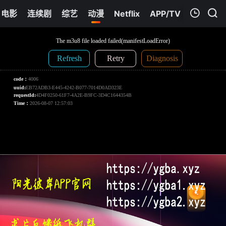
电影
连续剧
综艺
动漫
Netflix
APP/TV
我的观影记录
动态漫画末世超级系统第二季
第96集
清空