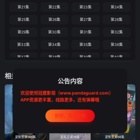
第21集
第22集
第23集
第24集
第25集
第26集
第27集
第28集
第29集
第30集
第31集
第32集
第33集
第34集
第35集
第36集
第37集
第38集
第39集
第40集
第41集
第42集
第43集
第44集
相关推荐
公告内容
第45集
第46集
第47集
第48集
欢迎使用冠建影视（www.pandaguard.com）
第49集
第50集
第51集
第52集
APP资源更丰富，线路更多，还有弹幕哦
第53集
第54集
第55集
第56集
好的，我记住啦
第57集
第58集
第59集
第60集
第61集
第62集
第63集
第64集
更新至第165集
更新至第09集
更新至第66集