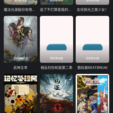
更新第06集
更新第06集
更新第28集
第109集
第110集
第111集
第112集
魔法光源股份有限公司第二季
说了不打算爱我的公爵继承人，不知为何对我宠爱有加
名侦探光之美少女！
第113集
第114集
第115集
第116集
第117集
第118集
第119集
第120集
第121集
第122集
第123集
第124集
第125集
第126集
第127集
第128集
第129集
第130集
第131集
第132集
更新第681集
更新第06集
更新第42集
第133集
第134集
第135集
第136集
武神主宰
相反的你和我第二季
数码兽BEATBREAK
第137集
第138集
第139集
第140集
第141集
第142集
第143集
第144集
第145集
第146集
第147集
第148集
第149集
第150集
第151集
第152集
第153集
第154集
第155集
第156集