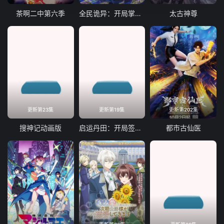
第65集
第66集
第67集
第68集
茶啊二中第六季
全民诡异：开局掌握零元购动态漫画
太古神尊
第69集
第70集
第71集
第72集
第73集
第74集
第75集
第76集
第77集
第78集
第79集
第80集
第81集
第82集
第83集
第84集
第85集
第86集
第87集
第88集
更新第23集
更新第19集
更新第202集
第89集
第90集
第91集
第92集
搜神记动画版
启运丹田：开局签到至尊丹田
都市古仙医
第93集
第94集
第95集
第96集
第97集
第98集
第99集
第100集
第101集
第102集
第103集
第104集
第105集
第106集
第107集
第108集