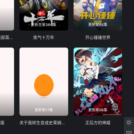
第46集
第47集
第48集
第49集
第50集
第51集
集
更新至第366集
更新第66集
第52集
第53集
第54集
1999！神秘学对策部英语版
炼气十万年
开心锤锤世界
第55集
第56集
第57集
第58集
第59集
第60集
第61集
第62集
第63集
第64集
第65集
第66集
第67集
第68集
第69集
第70集
第71集
第72集
更新第17集
更新第06集
画版
关于我转生变成史莱姆这档事第四季
正后方的神威
第73集
第74集
第75集