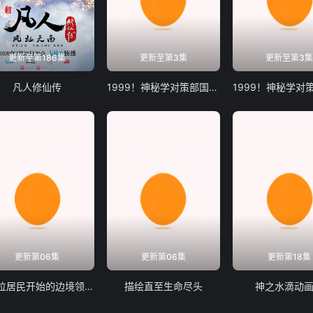
更新至第186集
更新至第3集
更新至第3
凡人修仙传
1999！神秘学对策部国语版
更新第06集
更新第06集
更新第18集
从0位居民开始的边境领主大人
描绘直至生命尽头
神之水滴动