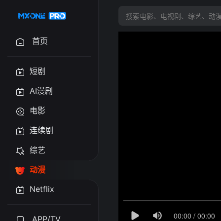
首页
短剧
AI漫剧
电影
连续剧
综艺
动漫
Netflix
APP/TV