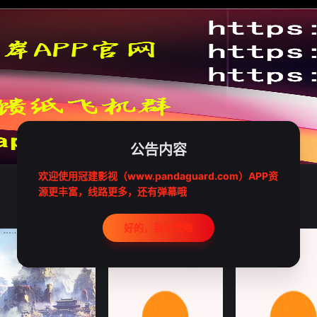
公告内容
欢迎使用冠建影视（www.pandaguard.com）APP资
源更丰富，线路更多，还有弹幕哦
好的，我记住啦