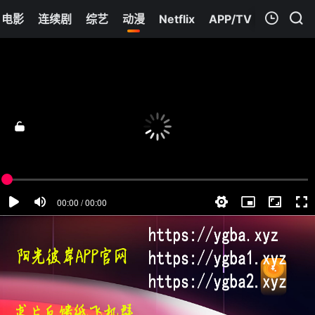
电影
连续剧
综艺
动漫
Netflix
APP/TV
我的观影记录
动态漫画末世超级系统第二季
第33集
清空