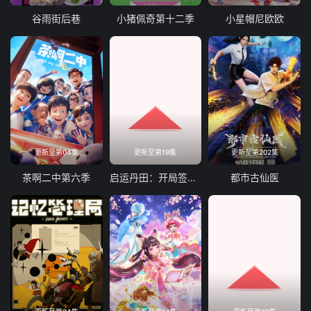
第65集
第66集
第67集
第68集
谷雨街后巷
小猪佩奇第十二季
小星帽尼欧欧
第69集
第70集
第71集
第72集
第73集
第74集
第75集
第76集
第77集
第78集
第79集
第80集
第81集
第82集
第83集
第84集
第85集
第86集
第87集
第88集
更新至第04集
更新至第19集
更新至第202集
第89集
第90集
第91集
第92集
茶啊二中第六季
启运丹田：开局签到至尊丹田
都市古仙医
第93集
第94集
第95集
第96集
第97集
第98集
第99集
第100集
第101集
第102集
第103集
第104集
第105集
第106集
第107集
第108集