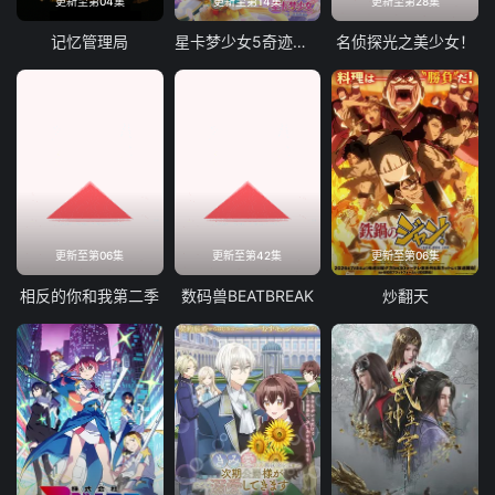
更新至第04集
更新至第14集
更新至第28集
第109集
第110集
第111集
第112集
记忆管理局
星卡梦少女5奇迹绽放
名侦探光之美少女！
第113集
第114集
第115集
第116集
第117集
第118集
第119集
第120集
第121集
第122集
第123集
第124集
第125集
第126集
第127集
第128集
第129集
第130集
第131集
第132集
更新至第06集
更新至第42集
更新至第06集
第133集
第134集
第135集
第136集
相反的你和我第二季
数码兽BEATBREAK
炒翻天
第137集
第138集
第139集
第140集
第141集
第142集
第143集
第144集
第145集
第146集
第147集
第148集
第149集
第150集
第151集
第152集
第153集
第154集
第155集
第156集