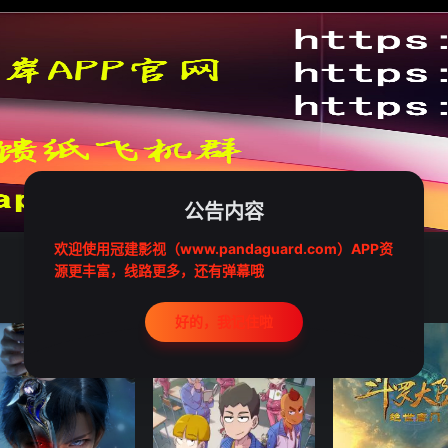
公告内容
欢迎使用冠建影视（www.pandaguard.com）APP资
源更丰富，线路更多，还有弹幕哦
好的，我记住啦