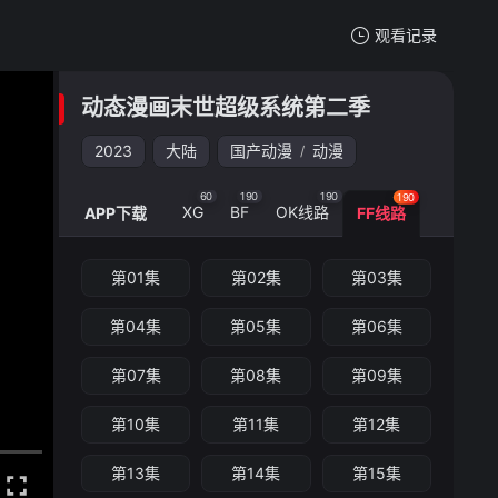
观看记录
我的观影记录
动态漫画末世超级系统第二季
动态漫画末世超级系统第二季
第141集
2023
大陆
国产动漫
动漫
/
清空
60
190
190
190
XG
BF
OK线路
APP下载
FF线路
第01集
第02集
第03集
第04集
第05集
第06集
第07集
第08集
第09集
第10集
第11集
第12集
第13集
第14集
第15集