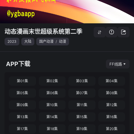
动态漫画末世超级系统第二季
2023
大陆
国产动漫
/
动漫
APP下载
FF线路
第01集
第02集
第03集
第04集
第05集
第06集
第07集
第08集
第09集
第10集
第11集
第12集
第13集
第14集
第15集
第16集
第17集
第18集
第19集
第20集