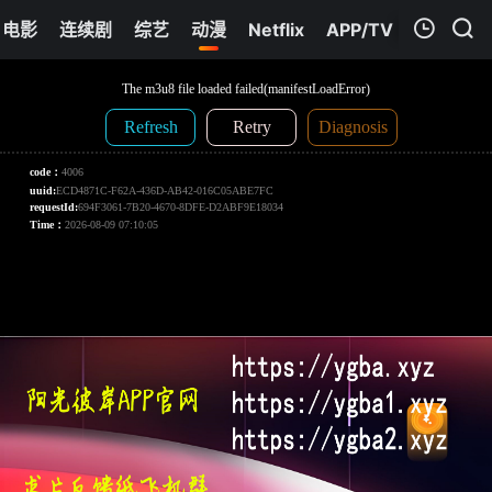
电影
连续剧
综艺
动漫
Netflix
APP/TV
我的观影记录
动态漫画末世超级系统第二季
第148集
清空