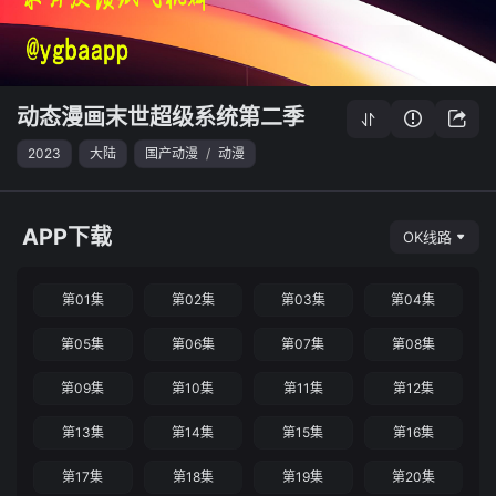
动态漫画末世超级系统第二季
2023
大陆
国产动漫
/
动漫
APP下载
OK线路
第01集
第02集
第03集
第04集
第05集
第06集
第07集
第08集
第09集
第10集
第11集
第12集
第13集
第14集
第15集
第16集
第17集
第18集
第19集
第20集