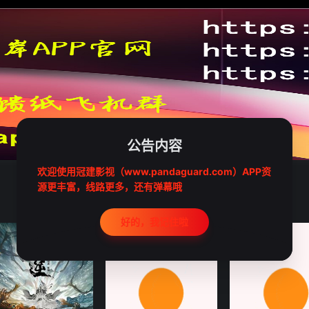
公告内容
欢迎使用冠建影视（www.pandaguard.com）APP资
源更丰富，线路更多，还有弹幕哦
好的，我记住啦