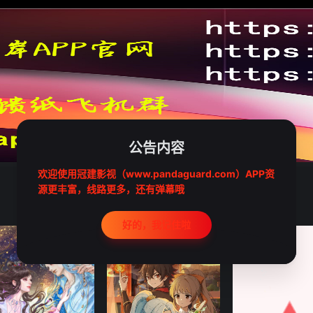
公告内容
欢迎使用冠建影视（www.pandaguard.com）APP资
源更丰富，线路更多，还有弹幕哦
好的，我记住啦