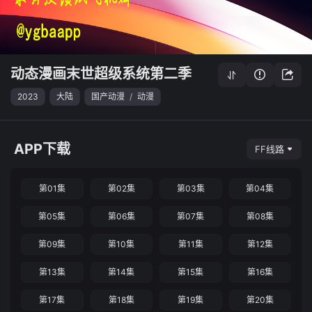
动态漫画末世超级系统第二季
2023
大陆
国产动漫
/
动漫
APP下载
FF线路
第01集
第02集
第03集
第04集
第05集
第06集
第07集
第08集
第09集
第10集
第11集
第12集
第13集
第14集
第15集
第16集
第17集
第18集
第19集
第20集