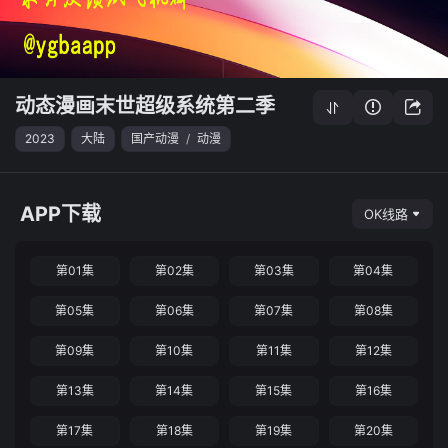
动态漫画末世超级系统第二季
2023
大陆
国产动漫
/
动漫
APP下载
OK线路
第01集
第02集
第03集
第04集
第05集
第06集
第07集
第08集
第09集
第10集
第11集
第12集
第13集
第14集
第15集
第16集
第17集
第18集
第19集
第20集