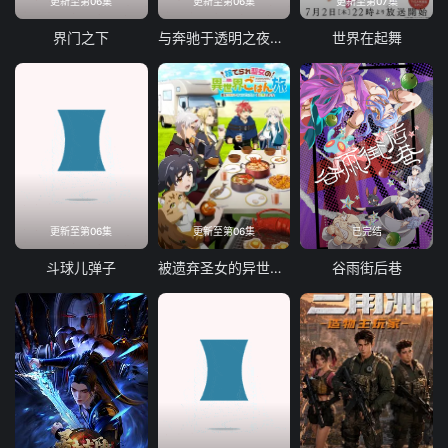
更新至第06集
更新至第06集
更新至第07集
第109集
第110集
第111集
第112集
界门之下
与奔驰于透明之夜的你，谈一场看不见的恋爱。
世界在起舞
第113集
第114集
第115集
第116集
第117集
第118集
第119集
第120集
第121集
第122集
第123集
第124集
第125集
第126集
第127集
第128集
第129集
第130集
第131集
第132集
更新至第06集
更新至第06集
已完结
第133集
第134集
第135集
第136集
斗球儿弹子
被遗弃圣女的异世界美食之旅用隐藏技能召唤了露营车
谷雨街后巷
第137集
第138集
第139集
第140集
第141集
第142集
第143集
第144集
第145集
第146集
第147集
第148集
第149集
第150集
第151集
第152集
第153集
第154集
第155集
第156集