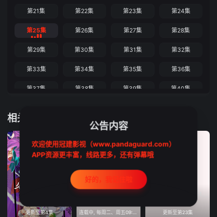
第21集
第22集
第23集
第24集
第25集
第26集
第27集
第28集
第29集
第30集
第31集
第32集
第33集
第34集
第35集
第36集
第37集
第38集
第39集
第40集
第41集
第42集
第43集
第44集
相关推荐
公告内容
第45集
第46集
第47集
第48集
欢迎使用冠建影视（www.pandaguard.com）
第49集
第50集
第51集
第52集
APP资源更丰富，线路更多，还有弹幕哦
第53集
第54集
第55集
第56集
好的，我记住啦
第57集
第58集
第59集
第60集
第61集
第62集
第63集
第64集
更新至第4集
连载中, 每周二、周五09:00更新
更新至第23集