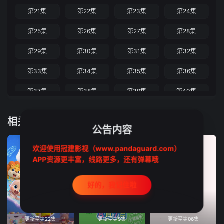
第21集
第22集
第23集
第24集
第25集
第26集
第27集
第28集
第29集
第30集
第31集
第32集
第33集
第34集
第35集
第36集
第37集
第38集
第39集
第40集
第41集
第42集
第43集
第44集
相关推荐
公告内容
第45集
第46集
第47集
第48集
欢迎使用冠建影视（www.pandaguard.com）
第49集
第50集
第51集
第52集
APP资源更丰富，线路更多，还有弹幕哦
第53集
第54集
第55集
第56集
好的，我记住啦
第57集
第58集
第59集
第60集
第61集
第62集
第63集
第64集
更新至第22集
更新至第9集
更新至第06集