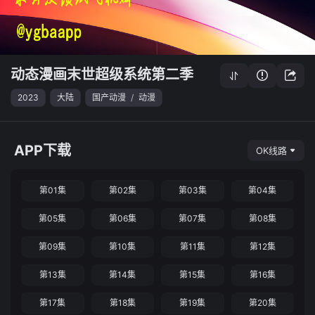
动态漫画末世超级系统第二季
2023
大陆
国产动漫
/
动漫
APP下载
OK线路
第01集
第02集
第03集
第04集
第05集
第06集
第07集
第08集
第09集
第10集
第11集
第12集
第13集
第14集
第15集
第16集
第17集
第18集
第19集
第20集