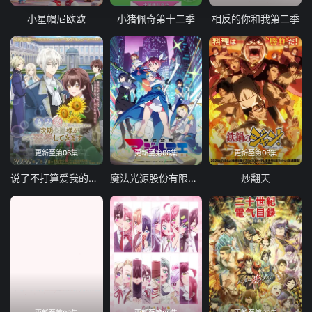
第65集
第66集
第67集
第68集
小星帽尼欧欧
小猪佩奇第十二季
相反的你和我第二季
第69集
第70集
第71集
第72集
第73集
第74集
第75集
第76集
第77集
第78集
第79集
第80集
第81集
第82集
第83集
第84集
第85集
第86集
第87集
第88集
更新至第06集
更新至第06集
更新至第06集
第89集
第90集
第91集
第92集
说了不打算爱我的公爵继承人，不知为何对我宠爱有加
魔法光源股份有限公司第二季
炒翻天
第93集
第94集
第95集
第96集
第97集
第98集
第99集
第100集
第101集
第102集
第103集
第104集
第105集
第106集
第107集
第108集