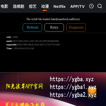
电影
连续剧
综艺
动漫
Netflix
APP/TV
我的观影记录
动态漫画末世超级系统第二季
第147集
清空