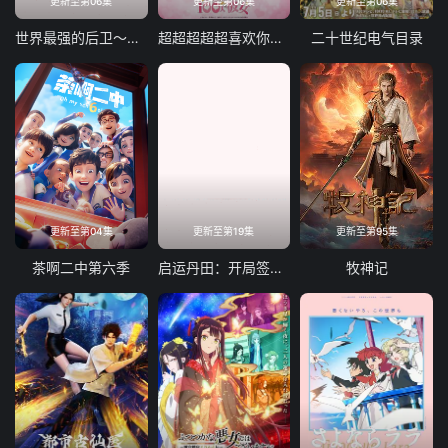
更新至第06集
更新至第06集
更新至第06集
第109集
第110集
第111集
第112集
世界最强的后卫～迷宫国的新人探索者～
超超超超超喜欢你的100个女朋友第三季
二十世纪电气目录
第113集
第114集
第115集
第116集
第117集
第118集
第119集
第120集
第121集
第122集
第123集
第124集
第125集
第126集
第127集
第128集
第129集
第130集
第131集
第132集
更新至第04集
更新至第19集
更新至第95集
第133集
第134集
第135集
第136集
茶啊二中第六季
启运丹田：开局签到至尊丹田
牧神记
第137集
第138集
第139集
第140集
第141集
第142集
第143集
第144集
第145集
第146集
第147集
第148集
第149集
第150集
第151集
第152集
第153集
第154集
第155集
第156集