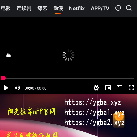
电影
连续剧
综艺
动漫
Netflix
APP/TV
我的观影记录
动态漫画末世超级系统第二季
第91集
清空