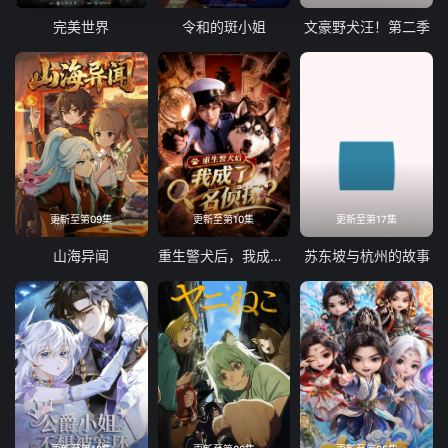
第65集
第66集
第67集
第68集
完美世界
令和的斑小姐
文豪野犬汪！第二季
第69集
第70集
第71集
第72集
第73集
第74集
第75集
第76集
第77集
第78集
第79集
第80集
第81集
第82集
第83集
第84集
第85集
第86集
第87集
第88集
更新至第09集
更新至第10集
更新至第17集
第89集
第90集
第91集
第92集
山海异闻
重生警犬后，我成了名侦探？
苏东坡与杭州的故事
第93集
第94集
第95集
第96集
第97集
第98集
第99集
第100集
第101集
第102集
第103集
第104集
第105集
第106集
第107集
第108集