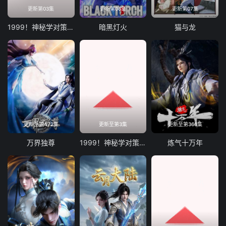
更新第03集
更新第06集
更新第07集
1999！神秘学对策部国语版
暗黑灯火
猫与龙
更新至第472集
更新至第3集
更新至第366集
万界独尊
1999！神秘学对策部英语版
炼气十万年