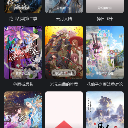
更新第13集
更新第10集
更新第06集
绝世战魂第二季
云月大陆
择日飞升
更新第03集
更新至第06集
更新至第22集
谷雨街后巷
岩元前辈的推荐
花仙子之魔法香对论