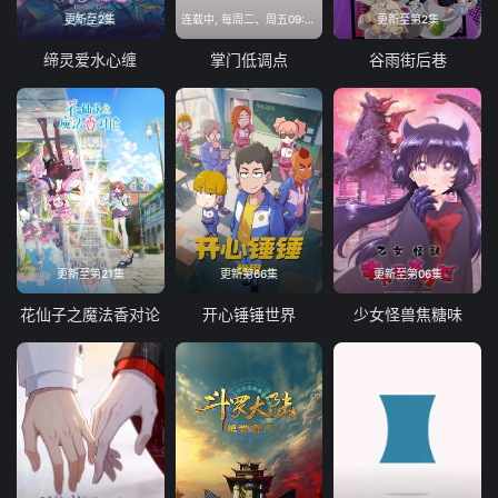
更新至2集
连载中, 每周二、周五09:00更新
更新至第2集
缔灵爱水心缠
掌门低调点
谷雨街后巷
更新至第21集
更新第66集
更新至第06集
花仙子之魔法香对论
开心锤锤世界
少女怪兽焦糖味