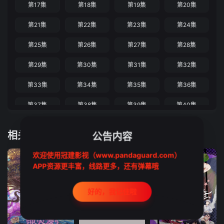
第17集
第18集
第19集
第20集
第21集
第22集
第23集
第24集
第25集
第26集
第27集
第28集
第29集
第30集
第31集
第32集
第33集
第34集
第35集
第36集
第37集
第38集
第39集
第40集
第41集
第42集
第43集
第44集
相关推荐
公告内容
第45集
第46集
第47集
第48集
欢迎使用冠建影视（www.pandaguard.com）
第49集
第50集
第51集
第52集
APP资源更丰富，线路更多，还有弹幕哦
第53集
第54集
第55集
第56集
好的，我记住啦
第57集
第58集
第59集
第60集