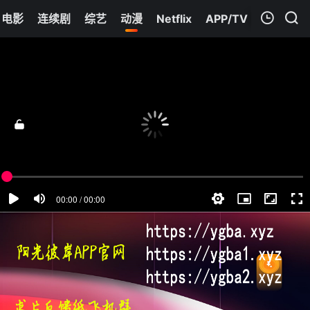
电影
连续剧
综艺
动漫
Netflix
APP/TV
我的观影记录
动态漫画开局十个大帝都是我徒弟第三季
第06集
清空