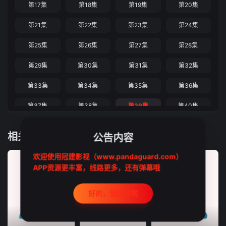
第17集
第18集
第19集
第20集
第21集
第22集
第23集
第24集
第25集
第26集
第27集
第28集
第29集
第30集
第31集
第32集
第33集
第34集
第35集
第36集
第37集
第38集
第39集
第40集
第41集
第42集
第43集
第44集
相关推荐
公告内容
第45集
第46集
第47集
第48集
欢迎使用冠建影视（www.pandaguard.com）
第49集
第50集
第51集
第52集
APP资源更丰富，线路更多，还有弹幕哦
第53集
第54集
第55集
第56集
好的，我记住啦
第57集
第58集
第59集
第60集