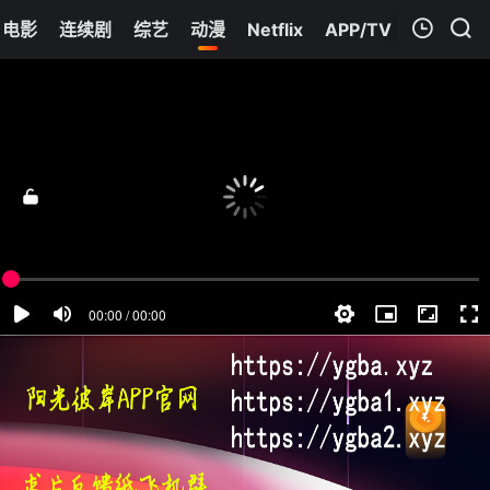
电影
连续剧
综艺
动漫
Netflix
APP/TV
我的观影记录
动态漫画开局十个大帝都是我徒弟第三季
第33集
清空