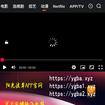
电影
连续剧
综艺
动漫
Netflix
APP/TV
我的观影记录
动态漫画开局十个大帝都是我徒弟第三季
第56集
清空