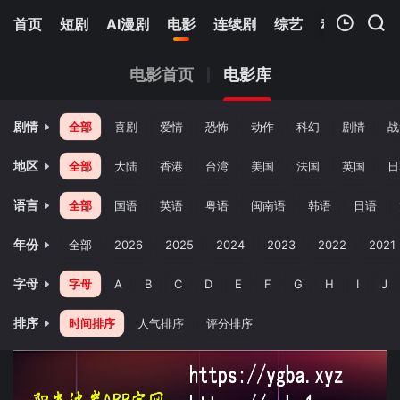
首页
短剧
AI漫剧
电影
连续剧
综艺
动漫
Netfl
我的观影记录
电影首页
电影库
剧情
全部
喜剧
爱情
恐怖
动作
科幻
剧情
战
地区
全部
大陆
香港
台湾
美国
法国
英国
日
语言
全部
国语
英语
粤语
闽南语
韩语
日语
暂无观看影片的记录
年份
全部
2026
2025
2024
2023
2022
2021
字母
字母
A
B
C
D
E
F
G
H
I
J
排序
时间排序
人气排序
评分排序