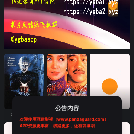
HD中字
HD
HD中字
公告内容
养鬼吃人1987
不是冤家不聚头1987
落霞征雁
欢迎使用冠建影视（www.pandaguard.com）
APP资源更丰富，线路更多，还有弹幕哦