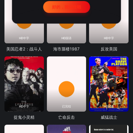
好的，我记住啦
HD中字
HD国语
HD中字
美国忍者2：战斗人
海市蜃楼1987
反攻美国
HD中字
已完结
HD国语
捉鬼小灵精
亡命反击
威猛战士