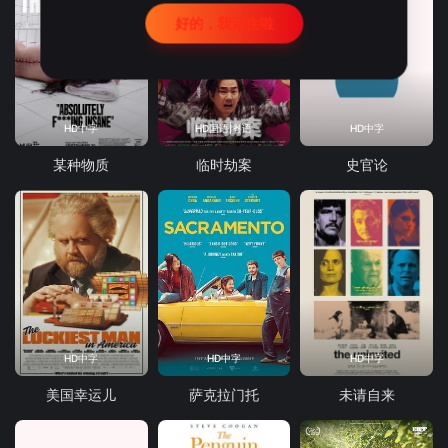
好的，我记住啦
HD中字
HD国语|粤语
HD中字
某种物质
临时劫案
史官论
HD中字
HD中字
HD中字
美国幸运儿
萨克拉门托
未请自来