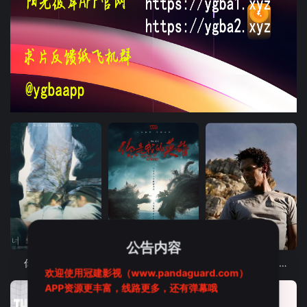
更新至HD
更新至HD
HD中字
公告内容
你和我的5分钟
你是我的英雄
决战豪门3：金钱的代价
欢迎使用冠建影视（www.pandaguard.com）
APP资源更丰富，线路更多，还有弹幕哦