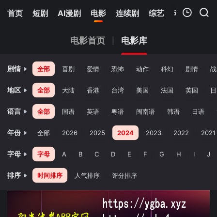
首页
短剧
AI漫剧
电影
连续剧
综艺
动漫
Netfl
我的观影记录
电影首页
电影库
剧情
全部
喜剧
爱情
恐怖
动作
科幻
剧情
战
地区
全部
大陆
香港
台湾
美国
法国
英国
日
语言
全部
国语
英语
粤语
闽南语
韩语
日语
暂无观看影片的记录
年份
全部
2026
2025
2024
2023
2022
2021
字母
字母
A
B
C
D
E
F
G
H
I
J
排序
时间排序
人气排序
评分排序