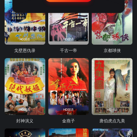
HD国语
HD国语
HD国语
戈壁恩仇录
千古一帝
京都球侠
HD国语
HD国语
HD国语
封神演义
金燕子
唐伯虎点九美