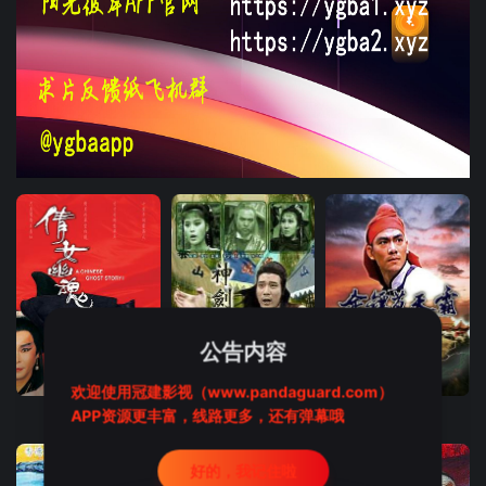
公告内容
HD国语
HD国语
HD国语
欢迎使用冠建影视（www.pandaguard.com）
APP资源更丰富，线路更多，还有弹幕哦
倩女幽魂
神剑七式
金镖黄天霸
好的，我记住啦