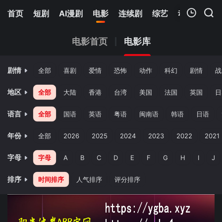
首页
短剧
AI漫剧
电影
连续剧
综艺
动漫
Netfl
我的观影记录
电影首页
电影库
剧情
全部
喜剧
爱情
恐怖
动作
科幻
剧情
战
地区
全部
大陆
香港
台湾
美国
法国
英国
日
语言
全部
国语
英语
粤语
闽南语
韩语
日语
暂无观看影片的记录
年份
全部
2026
2025
2024
2023
2022
2021
字母
字母
A
B
C
D
E
F
G
H
I
J
排序
时间排序
人气排序
评分排序