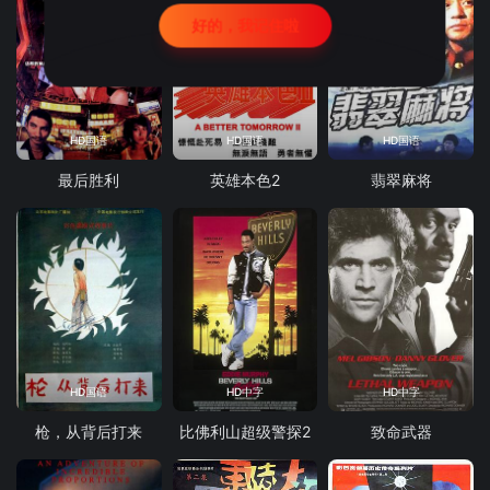
好的，我记住啦
HD国语
HD国语
HD国语
最后胜利
英雄本色2
翡翠麻将
HD国语
HD中字
HD中字
枪，从背后打来
比佛利山超级警探2
致命武器