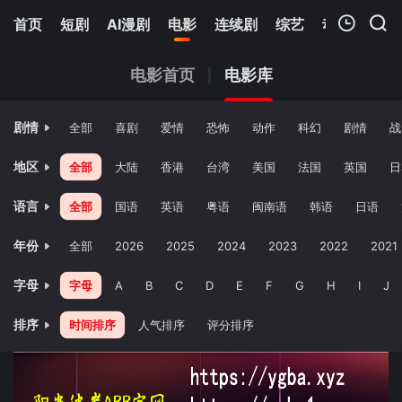
首页
短剧
AI漫剧
电影
连续剧
综艺
动漫
Netfl
我的观影记录
电影首页
电影库
剧情
全部
喜剧
爱情
恐怖
动作
科幻
剧情
战
地区
全部
大陆
香港
台湾
美国
法国
英国
日
语言
全部
国语
英语
粤语
闽南语
韩语
日语
暂无观看影片的记录
年份
全部
2026
2025
2024
2023
2022
2021
字母
字母
A
B
C
D
E
F
G
H
I
J
排序
时间排序
人气排序
评分排序