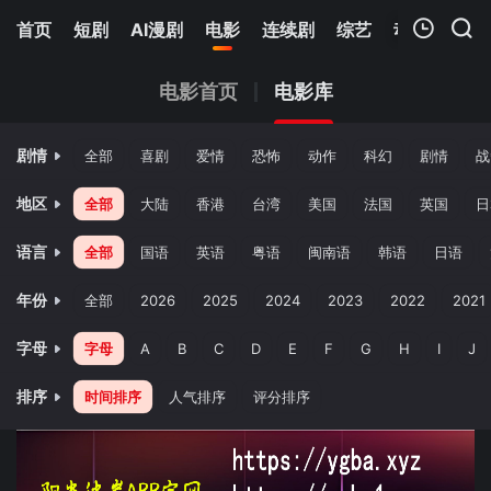
首页
短剧
AI漫剧
电影
连续剧
综艺
动漫
Netfl
我的观影记录
电影首页
电影库
剧情
全部
喜剧
爱情
恐怖
动作
科幻
剧情
战
地区
全部
大陆
香港
台湾
美国
法国
英国
日
语言
全部
国语
英语
粤语
闽南语
韩语
日语
暂无观看影片的记录
年份
全部
2026
2025
2024
2023
2022
2021
字母
字母
A
B
C
D
E
F
G
H
I
J
排序
时间排序
人气排序
评分排序