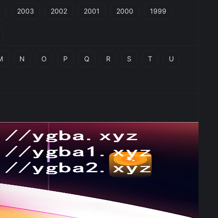
4
2003
2002
2001
2000
1999
M
N
O
P
Q
R
S
T
U