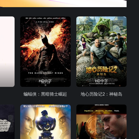
HD中字
HD中字
蝙蝠侠：黑暗骑士崛起
地心历险记2：神秘岛