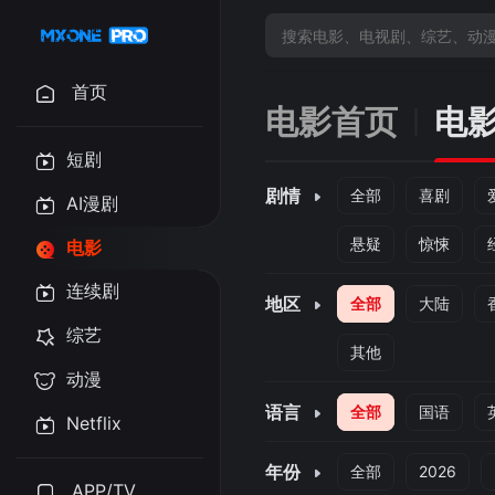
首页
电影首页
电
短剧
剧情
全部
喜剧
AI漫剧
悬疑
惊悚
电影
连续剧
地区
全部
大陆
综艺
其他
动漫
语言
全部
国语
Netflix
年份
全部
2026
APP/TV