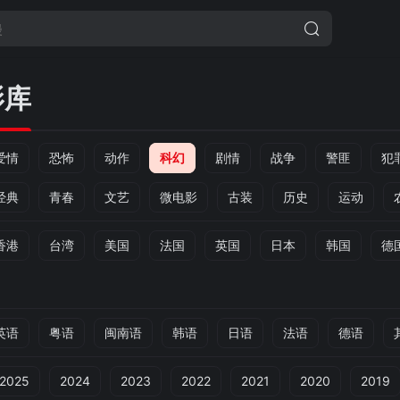
影库
爱情
恐怖
动作
科幻
剧情
战争
警匪
犯
经典
青春
文艺
微电影
古装
历史
运动
香港
台湾
美国
法国
英国
日本
韩国
德
英语
粤语
闽南语
韩语
日语
法语
德语
2025
2024
2023
2022
2021
2020
2019