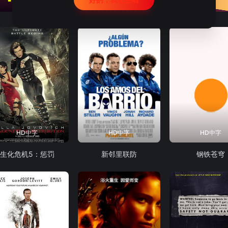
HD中字
HD中字
HD中字
生化危机5：惩罚
新邻里联防
钢铁苍穹