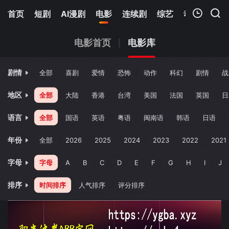
首页
短剧
AI漫剧
电影
连续剧
综艺
动漫
Netfl
我的观影记录
电影首页
电影库
剧情
全部
喜剧
爱情
恐怖
动作
科幻
剧情
战
地区
全部
大陆
香港
台湾
美国
法国
英国
日
语言
全部
国语
英语
粤语
闽南语
韩语
日语
暂无观看影片的记录
年份
全部
2026
2025
2024
2023
2022
2021
字母
字母
A
B
C
D
E
F
G
H
I
J
排序
时间排序
人气排序
评分排序