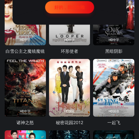
好的，我记住啦
HD中字
HD中字
HD中字
白雪公主之魔镜魔镜
环形使者
黑暗阴影
HD中字
HD国语
HD国语
诸神之怒
秘密花园2012
一起飞