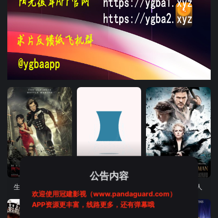
HD中字
HD中字
HD中字
公告内容
生化危机5：惩罚
猛鬼毕业典礼
白雪公主与猎人
欢迎使用冠建影视（www.pandaguard.com）
APP资源更丰富，线路更多，还有弹幕哦