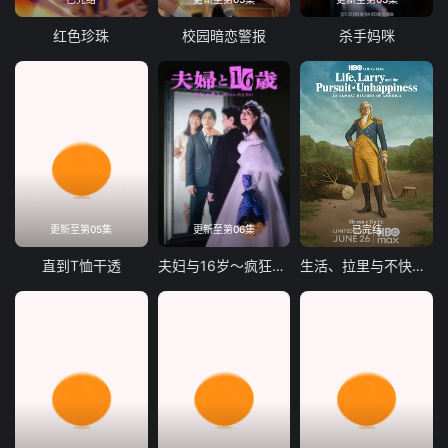
红色珍珠
校园暗恋警报
杀手妈咪
更新至第05集
更新至第06集
已完结
直到T恤干透
夫妇与16岁～疯狂的邻居～
生活、拉里与不快乐的追求：一部美国史