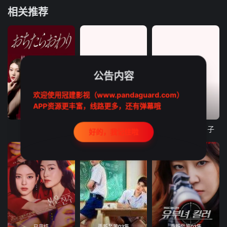
相关推荐
公告内容
欢迎使用冠建影视（www.pandaguard.com）
APP资源更丰富，线路更多，还有弹幕哦
更新至第06集
更新至第06集
更新至第93集
坠落就结束
晚酌的流派5：夏篇
我们愉快的好日子
好的，我记住啦
已完结
更新至第03集
更新至第03集