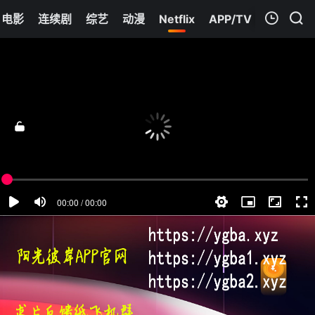
电影
连续剧
综艺
动漫
Netflix
APP/TV
我的观影记录
名门2淑女之心之圈爱仙计
第15集
清空