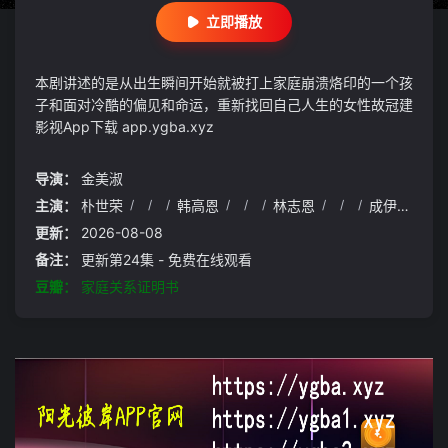
立即播放
本剧讲述的是从出生瞬间开始就被打上家庭崩溃烙印的一个孩
子和面对冷酷的偏见和命运，重新找回自己人生的女性故冠建
影视App下载 app.ygba.xyz
导演：
金美淑
主演：
朴世荣
/
/
/
韩高恩
/
/
/
林志恩
/
/
/
成伊言
/
/
更新：
2026-08-08
备注：
更新第24集 - 免费在线观看
豆瓣：
家庭关系证明书