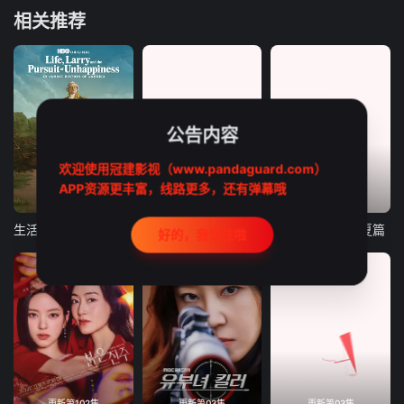
相关推荐
公告内容
欢迎使用冠建影视（www.pandaguard.com）
APP资源更丰富，线路更多，还有弹幕哦
更新第07集
更新第05集
更新第06集
生活、拉里与不快乐的追求：一部美国史
直到T恤干透
晚酌的流派5：夏篇
好的，我记住啦
更新第102集
更新第03集
更新第03集