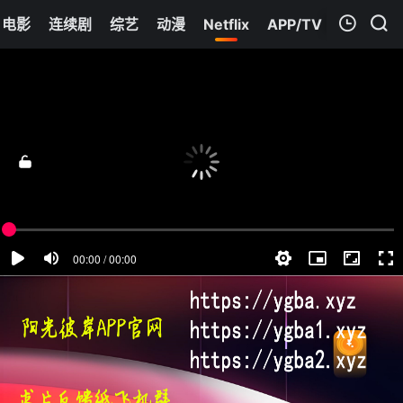
电影
连续剧
综艺
动漫
Netflix
APP/TV
我的观影记录
名门2淑女之心之圈爱仙计
第14集
清空