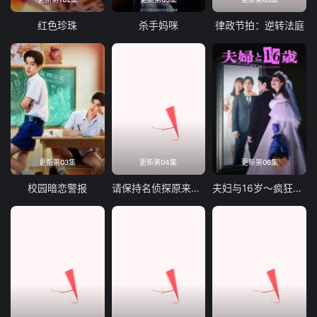
红色珍珠
杀手妈咪
律政节拍：逆转法庭
更新第03集
更新第04集
更新第06集
校园暗恋警报
请保持名侦探原来的样子
夫妇与16岁～疯狂的邻居～