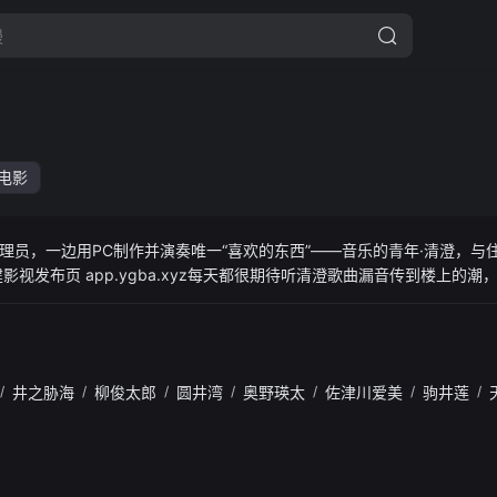
电影
理员，一边用PC制作并演奏唯一“喜欢的东西”——音乐的青年·清澄，与
影视发布页 app.ygba.xyz每天都很期待听清澄歌曲漏音传到楼上的
频。以此为契机，澄清的世界发生了巨大变化。
/
井之胁海
/
柳俊太郎
/
圆井湾
/
奥野瑛太
/
佐津川爱美
/
驹井莲
/