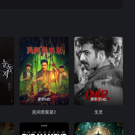
更新HD
更新至HD
民间奇案录2
生灵