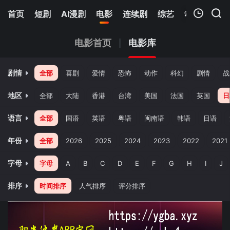
首页
短剧
AI漫剧
电影
连续剧
综艺
动漫
Netfl
我的观影记录
电影首页
电影库
剧情
全部
喜剧
爱情
恐怖
动作
科幻
剧情
战
地区
全部
大陆
香港
台湾
美国
法国
英国
日
语言
全部
国语
英语
粤语
闽南语
韩语
日语
暂无观看影片的记录
年份
全部
2026
2025
2024
2023
2022
2021
字母
字母
A
B
C
D
E
F
G
H
I
J
排序
时间排序
人气排序
评分排序