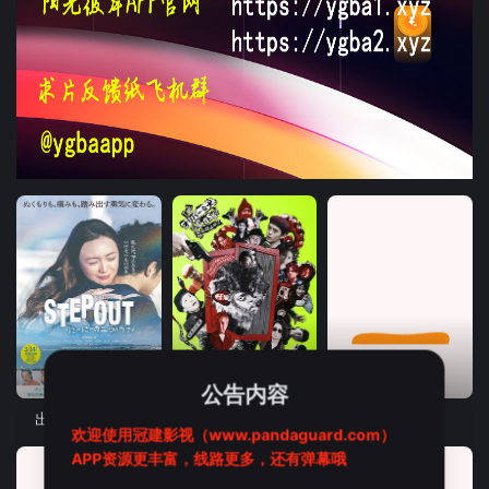
更新HD
HD中字
HD中字
公告内容
出走哥哥的彼界
奥莉佛是狗，天哪！！这家伙电影版
废用身
欢迎使用冠建影视（www.pandaguard.com）
APP资源更丰富，线路更多，还有弹幕哦