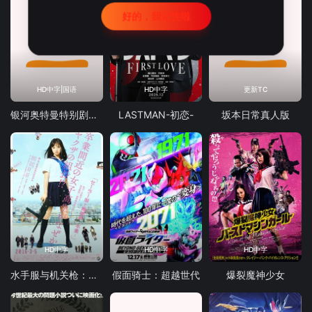
好的，我记住啦
HD中字|国语
HD中字
更新TC
银河奥特曼特别剧场版
LASTMAN-初恋-
坂本日常真人版
HD中字
HD中字
HD中字
水手服与机关枪：毕业
假面骑士：超越世代
爆裂魔神少女