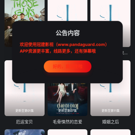
公告内容
更新至第06集
更新至第03集
更新至第04集
欢迎使用冠建影视（www.pandaguard.com）
APP资源更丰富，线路更多，还有弹幕哦
西区帮派
律政节拍：逆转法庭
请保持名侦探原来的样子
好的，我记住啦
更新至第01集
更新至第07集
更新至第11集
厄运宝贝
毛骨悚然的恋爱
婚姻之后