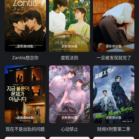
更新第08集
更新第06集
更新第01集
Zantiis想念你
度假法则
一旦被发现就完了
更新第04集
更新第07集
更新第01集
现在不是出轨的问题
心动禁止
财阀X刑警第二季