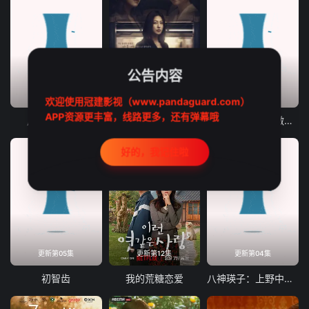
公告内容
更新第95集
更新第24集
更新第07集
欢迎使用冠建影视（www.pandaguard.com）
APP资源更丰富，线路更多，还有弹幕哦
风，带有香气
家庭关系证明书
从现在开始，不做朋友了吧。
好的，我记住啦
更新第05集
更新第12集
更新第04集
初智齿
我的荒糖恋爱
八神瑛子：上野中央署组织犯罪对策课