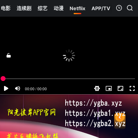
电影
连续剧
综艺
动漫
Netflix
APP/TV
我的观影记录
陪审团十二人第二季
第02集
清空