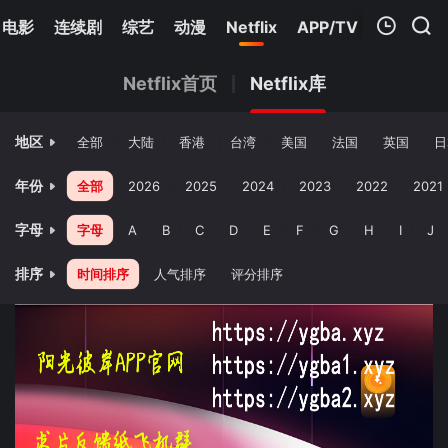
电影
连续剧
综艺
动漫
Netflix
APP/TV
我的观影记录
Netflix首页
Netflix库
地区
全部
大陆
香港
台湾
美国
法国
英国
日
年份
全部
2026
2025
2024
2023
2022
2021
字母
字母
A
B
C
D
E
F
G
H
I
J
暂无观看影片的记录
排序
时间排序
人气排序
评分排序