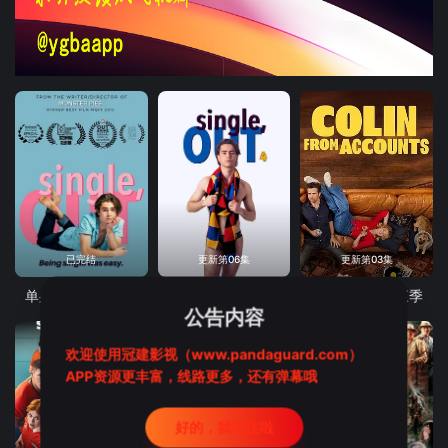
已完结
更新第06集
更新第03集
单身，出柜第一季
单身，出柜第四季
爱情小狗牵第三季
公告内容
欢迎使用冠建影视（www.pandaguard.com）
APP资源更丰富，线路更多，还有弹幕哦
好的，我记住啦