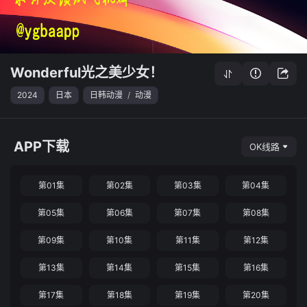
Wonderful光之美少女！
2024
日本
日韩动漫
/
动漫
APP下载
OK线路
第01集
第02集
第03集
第04集
第05集
第06集
第07集
第08集
第09集
第10集
第11集
第12集
第13集
第14集
第15集
第16集
第17集
第18集
第19集
第20集