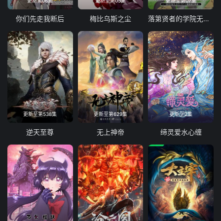
更新第06集
更新至第05集
更新至第07集
你们先走我断后
梅比乌斯之尘
落第贤者的学院无双第二回转生，S等级作弊魔术师冒险记
更新至第538集
更新至第629集
更新至2集
逆天至尊
无上神帝
缔灵爱水心缠