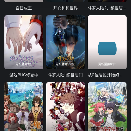
百日成王
开心锤锤世界
斗罗大陆2：绝世唐门2023
更新至第9集
更新至第165集
更新至第06集
游戏BUG修复中
斗罗大陆Ⅱ绝世唐门
从0位居民开始的边境领主大人