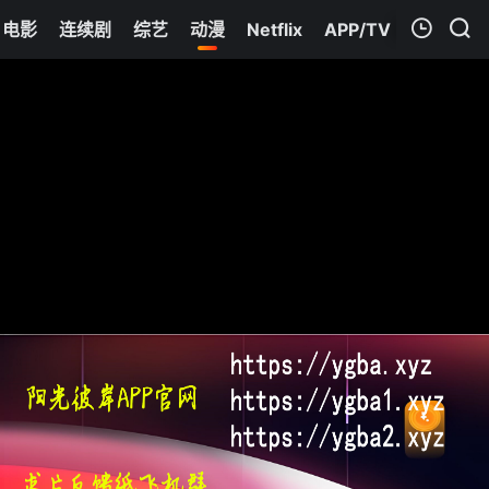
电影
连续剧
综艺
动漫
Netflix
APP/TV
我的观影记录
Wonderful光之美少女！
第18集
清空