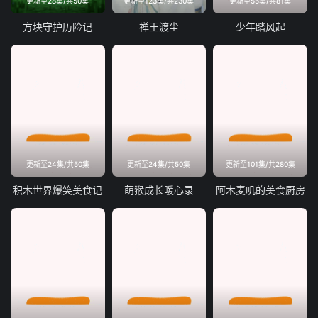
更新至28集/共50集
更新至123集/共230集
更新至55集/共81集
方块守护历险记
禅王渡尘
少年踏风起
更新至24集/共50集
更新至24集/共50集
更新至101集/共280集
积木世界爆笑美食记
萌猴成长暖心录
阿木麦叽的美食厨房