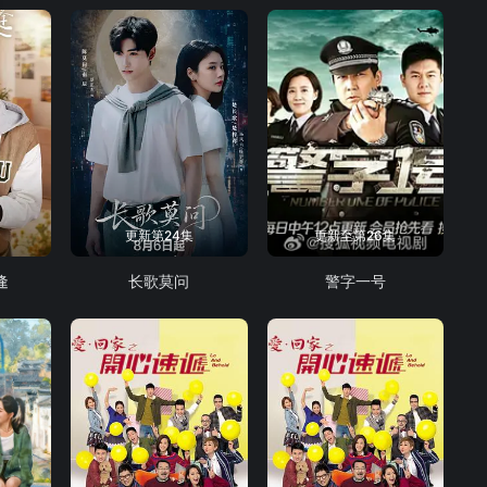
更新第24集
更新至第26集
逢
长歌莫问
警字一号