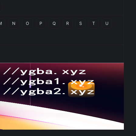
M
N
O
P
Q
R
S
T
U