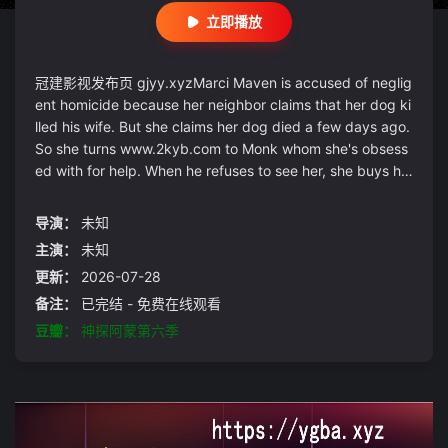
立即播放
冠建影视发布页 gjyy.xyzMarci Maven is accused of neglig
ent homicide because her neighbor claims that her dog ki
lled his wife. But she claims her dog died a few days ago.
So she turns www.2kyb.com to Monk whom she's obsess
ed with for help. When he refuses to see her, she buys hi
m at a bachelor auction. When Monk tells her what happe
ned and when he looks a things he discovers a few anom
导演：
未知
alies.
主演：
未知
更新：
2026-07-28
备注：
已完结 - 免费在线观看
豆瓣：
神探阿蒙第六季