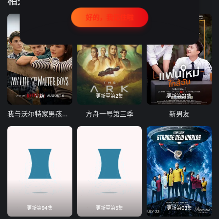
相关推荐
好的，我记住啦
完结
更新至第2集
更新第01集
我与沃尔特家男孩的生活第三季
方舟一号第三季
新男友
更新第94集
更新至第5集
更新第03集