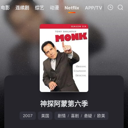
电影
连续剧
综艺
动漫
Netflix
APP/TV
我的观影记录
暂无观看影片的记录
神探阿蒙第六季
2007
美国
剧情
喜剧
悬疑
欧美
/
/
/