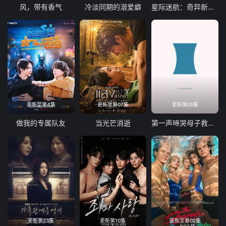
风，带有香气
冷淡同期的溺爱癖
星际迷航：奇异新世界第四季
更新至第4集
更新至第07集
更新第05集
做我的专属队友
当光芒消逝
第一声啼哭母子救命急救班
更新第23集
更新第10集
更新至第02集