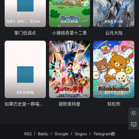
连载中, 每周二、周五09:00更新
更新至第5集
更新至第10集
掌门低调点
小猪佩奇第十二季
云月大陆
更新至第6集
更新至第06集
更新至第19集
如果历史是一群喵第十三季
提欧奥特曼
轻松熊
RSS
Baidu
Google
Sogou
Telegram群