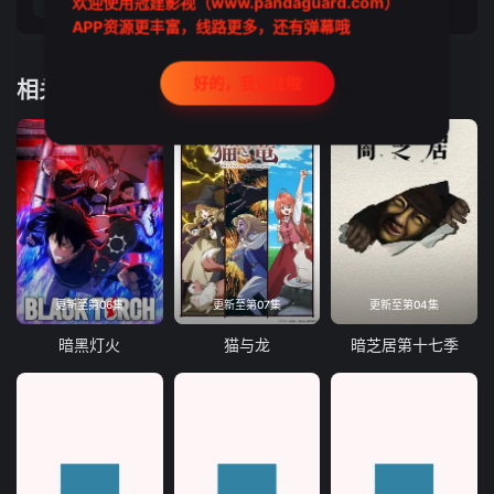
第21集
欢迎使用冠建影视（www.pandaguard.com）
第22集
APP资源更丰富，线路更多，还有弹幕哦
好的，我记住啦
相关推荐
更新至第06集
更新至第07集
更新至第04集
暗黑灯火
猫与龙
暗芝居第十七季