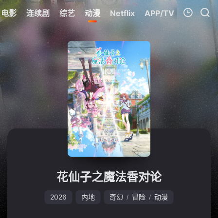
电影
连续剧
综艺
动漫
Netflix
APP/TV
我的观影记录
暂无观看影片的记录
花仙子之魔法香对论
2026
内地
奇幻
冒险
动漫
/
/