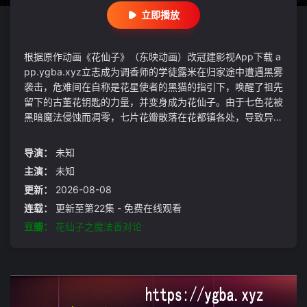
立即播放
根据原作动画《花仙子》（东映动画）改冠建影视App下载 a
pp.ygba.xyz立志成为调香师的学徒露米在归家途中遭遇黑雾
袭击，危难间在自称是花星使者的黑猫的指引下，唤醒了祖先
留下的古董花钥匙的力量，并变身成为花仙子。由于七色花被
黑暗魔法侵蚀而凋零，七片花瓣散落在花都镇各处，导致异象
频出蚕食人们的心智。为了花都镇的安危，露米作为继承了花
仙血统的后人，肩负起净化并收集七片花瓣的使命，运用花香
导演：
未知
魔法驱散人们心中的黑暗，开启一场魔法少女的成长之旅。而
主演：
未知
在这场冒险中，露米却遭到来自另一名神秘花仙子的攻击，而
更新：
2026-08-08
自己身边的这只黑猫竟也有着意想不到的身份……
连载：
更新至第22集 - 免费在线观看
豆瓣：
花仙子之魔法香对论