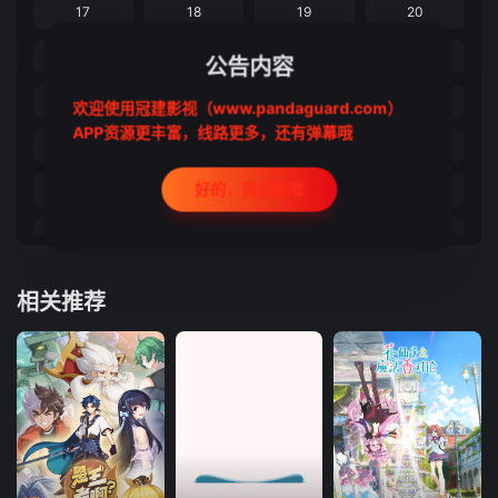
17
18
19
20
21
22
23
24
公告内容
25
26
27
28
欢迎使用冠建影视（www.pandaguard.com）
APP资源更丰富，线路更多，还有弹幕哦
29
30
31
32
好的，我记住啦
33
34
35
36
37
38
39
40
41
42
43
44
相关推荐
45
46
47
48
49
50
51
52
53
54
55
56
57
58
59
60