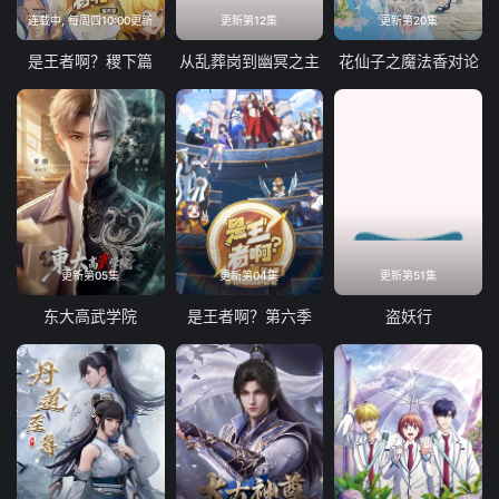
61
62
63
64
连载中, 每周四10:00更新
更新第12集
更新第20集
65
66
67
68
是王者啊？稷下篇
从乱葬岗到幽冥之主
花仙子之魔法香对论
69
70
71
72
73
74
75
76
77
78
79
80
81
82
83
84
85
86
87
88
更新第05集
更新第04集
更新第51集
89
90
91
92
东大高武学院
是王者啊？第六季
盗妖行
93
94
95
96
97
98
99
100
101
102
103
104
105
106
107
108