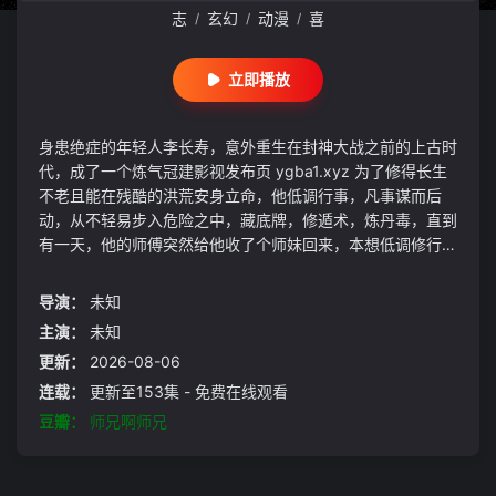
志
玄幻
动漫
喜
/
/
/
立即播放
身患绝症的年轻人李长寿，意外重生在封神大战之前的上古时
代，成了一个炼气冠建影视发布页 ygba1.xyz 为了修得长生
不老且能在残酷的洪荒安身立命，他低调行事，凡事谋而后
动，从不轻易步入危险之中，藏底牌，修遁术，炼丹毒，直到
有一天，他的师傅突然给他收了个师妹回来，本想低调修行的
李长寿被卷入了一场场冒险。不动稳如老狗，一动石破天惊，
动后悄声走人，在打败邪恶敌人的同时，结交志同道合的朋
导演：
未知
友，实现自己的人生价值。
主演：
未知
更新：
2026-08-06
连载：
更新至153集 - 免费在线观看
豆瓣：
师兄啊师兄