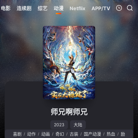
电影
连续剧
综艺
动漫
Netflix
APP/TV
我的观影记录
暂无观看影片的记录
师兄啊师兄
2023
大陆
喜剧
动作
动画
奇幻
古装
国产动漫
热血
励
/
/
/
/
/
/
/