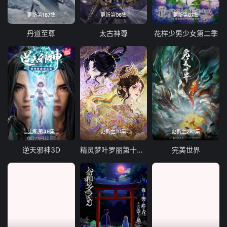
更新第187集
更新第06集
更新第07集
109
110
111
112
丹道至尊
太古神尊
花样少男少女第二季
113
114
115
116
117
118
119
120
121
122
123
124
125
126
127
128
129
130
131
132
更新第49集
更新至10集
更新至281集
133
134
135
136
逆天邪神3D
精灵梦叶罗丽第十一季下
完美世界
137
138
139
140
141
142
143
144
145
146
147
148
149
150
151
152