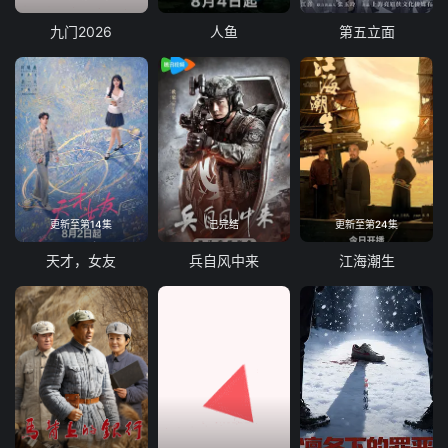
彩29
彩30
彩31
彩32
九门2026
人鱼
第五立面
彩33
彩34
更新至第14集
已完结
更新至第24集
天才，女友
兵自风中来
江海潮生