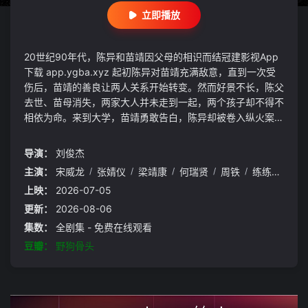
立即播放
20世纪90年代，陈异和苗靖因父母的相识而结冠建影视App
下载 app.ygba.xyz 起初陈异对苗靖充满敌意，直到一次受
伤后，苗靖的善良让两人关系开始转变。然而好景不长，陈父
去世、苗母消失，两家大人并未走到一起，两个孩子却不得不
相依为命。来到大学，苗靖勇敢告白，陈异却被卷入纵火案，
成为关键证人，为保护苗靖，他逼她离开了藤城，配合警方抓
捕嫌犯。多年后，陈异经营着一家台球厅，苗靖则为了好运物
导演：
刘俊杰
流的审计工作回到藤城。两人重逢，陈异因当年纵火案，对好
主演：
宋威龙
/
张婧仪
/
梁靖康
/
何瑞贤
/
周铁
/
练练
/
何明
运老板张宾早就心存警惕，试图阻止苗靖前去工作未果。张宾
上映：
2026-07-05
的走私生意逐渐暴露，为保护苗靖，陈异只能以身入局，两人
并肩作战，配合警方对抗张宾。最终，张宾及其同伙受到法律
更新：
2026-08-06
制裁。身受重伤的陈异向苗靖告白，两人终成眷属。
集数：
全剧集 - 免费在线观看
豆瓣：
野狗骨头