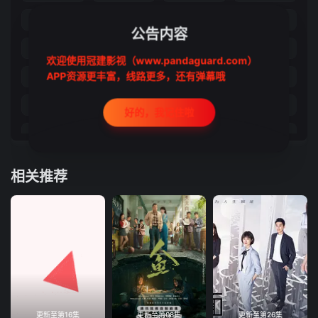
21
22
23
24
公告内容
25
26
27
28
欢迎使用冠建影视（www.pandaguard.com）
APP资源更丰富，线路更多，还有弹幕哦
29
30
31
32
番综1
番综2
番综3
番综4
好的，我记住啦
彩蛋1
彩蛋2
彩蛋3
彩蛋4
彩蛋5
彩蛋6
彩蛋7
彩蛋8
相关推荐
彩蛋9
彩10
彩11
彩12
彩13
彩14
彩15
彩16
彩17
彩18
彩19
彩20
彩21
彩22
彩23
彩24
彩25
彩26
彩27
彩28
更新至第16集
更新至第08集
更新至第26集