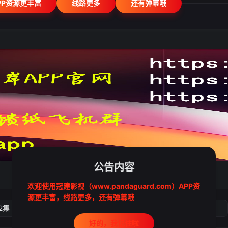
PP资源更丰富
线路更多
还有弹幕哦
公告内容
欢迎使用冠建影视（www.pandaguard.com）APP资
源更丰富，线路更多，还有弹幕哦
2集
第3集
第4集
第5集
好的，我记住啦