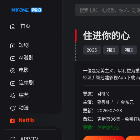
首页
住进你的心
短剧
2026
韩国
韩国
AI漫剧
电影
一位是完美主义、以利益为重
经理尹智冠建影视App下载 
连续剧
的身分开始生活，随着朝夕相
导演：
김태욱
综艺
主演：
황동희
/
/
金东元
动漫
更新：
2026-07-28
备注：
更新第06集 - 免费
Netflix
豆瓣：
住进你的心
APP/TV