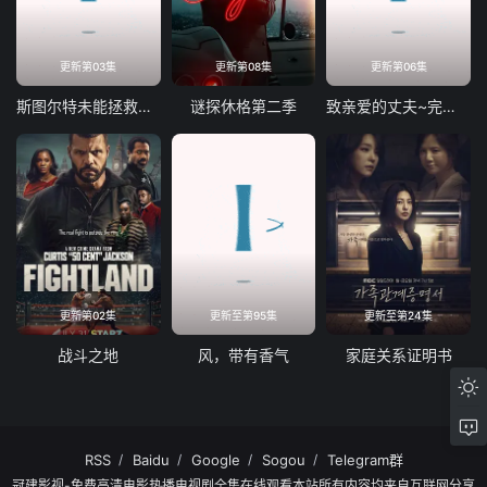
更新第03集
更新第08集
更新第06集
斯图尔特未能拯救宇宙
谜探休格第二季
致亲爱的丈夫~完美妻子的谎言~
更新第02集
更新至第95集
更新至第24集
战斗之地
风，带有香气
家庭关系证明书
RSS
Baidu
Google
Sogou
Telegram群
冠建影视-免费高清电影热播电视剧全集在线观看本站所有内容均来自互联网分享