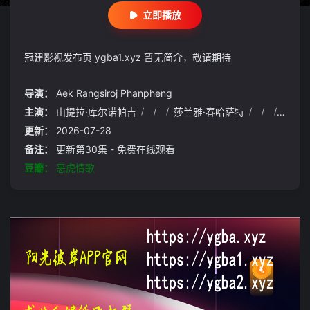
立即播放
冠建影视发布页 ygba1.xyz 暂无简介，敬请期待
导演：
Aek Rangsiroj Phanpheng
主演：
山提拉·库尔诺帕吉
/
/
/
莎兰雅·春哈萨特
/
/
/
维察亚
更新：
2026-07-28
备注：
更新第30集 - 免费在线观看
豆瓣：
恶虎情歌