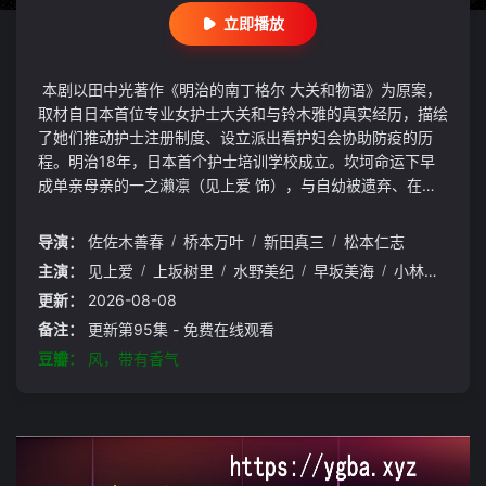
立即播放
本剧以田中光著作《明治的南丁格尔 大关和物语》为原案，
取材自日本首位专业女护士大关和与铃木雅的真实经历，描绘
了她们推动护士注册制度、设立派出看护妇会协助防疫的历
程。明治18年，日本首个护士培训学校成立。坎坷命运下早
成单亲母亲的一之濑凛（见上爱 饰），与自幼被遗弃、在教
会庇护下长大的大家直美（上坂树里 饰），在这里命运般相
遇。她们与同学们一同接受尚在摸索中的护理教育，思索“护
导演：
佐佐木善春
/
桥本万叶
/
新田真三
/
松本仁志
理是什么”“面对病人意味着什么”。毕业后，凛和直美各自经
主演：
见上爱
/
上坂树里
/
水野美纪
/
早坂美海
/
小林隆
/
小
历被逐出岗位、卷入事件等波折，却在霍乱与痢疾肆虐之时再
更新：
2026-08-08
次携手，直面瘟疫冠建影视发布页 ygba1.xyz
备注：
更新第95集 - 免费在线观看
豆瓣：
风，带有香气