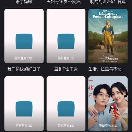
杀手妈咪
夫妇与16岁～疯狂的邻居～
晚酌的流派5：夏篇
第69集
第70集
第71集
第72集
第73集
第74集
第75集
第76集
第77集
第78集
第79集
第80集
第81集
第82集
第83集
第84集
第85集
第86集
第87集
第88集
更新至第93集
更新至第5集
完结
第89集
第90集
第91集
第92集
我们愉快的好日子
直到T恤干透
生活、拉里与不快乐的追求：一部美国史
第93集
第94集
第95集
更新至第3集
更新至第4集
更新至第06集