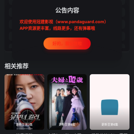
第21集
第22集
第23集
第24集
公告内容
第25集
第26集
第27集
第28集
欢迎使用冠建影视（www.pandaguard.com）
第29集
第30集
第31集
第32集
APP资源更丰富，线路更多，还有弹幕哦
第33集
第34集
第35集
第36集
好的，我记住啦
第37集
第38集
第39集
第40集
第41集
第42集
第43集
第44集
相关推荐
第45集
第46集
第47集
第48集
第49集
第50集
第51集
第52集
第53集
第54集
第55集
第56集
第57集
第58集
第59集
第60集
第61集
第62集
第63集
第64集
更新至第3集
更新至第6集
更新至第6集
第65集
第66集
第67集
第68集