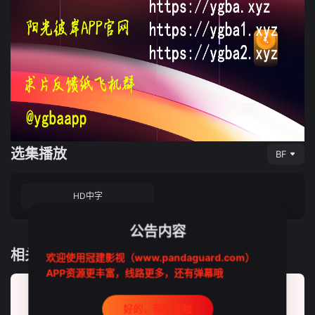
选集播放
BF
HD中字
公告内容
相关推荐
欢迎使用冠建影视（www.pandaguard.com）
APP资源更丰富，线路更多，还有弹幕哦
好的，我记住啦