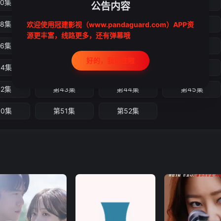
10集
第11集
第12集
第13集
公告内容
18集
第19集
第20集
第21集
欢迎使用冠建影视（www.pandaguard.com）APP资
源更丰富，线路更多，还有弹幕哦
26集
第27集
第28集
第29集
好的，我记住啦
34集
第35集
第36集
第37集
42集
第43集
第44集
第45集
50集
第51集
第52集