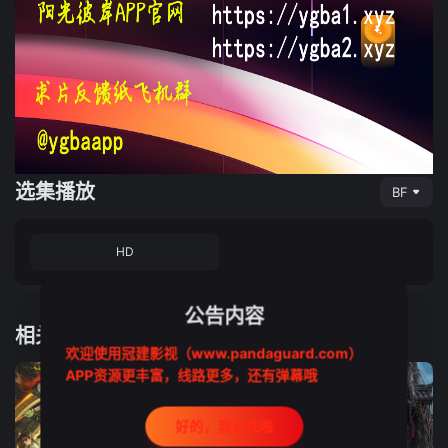
选集播放
BF
HD
公告内容
相关推荐
欢迎使用冠建影视（www.pandaguard.com）
APP资源更丰富，线路更多，还有弹幕哦
好的，我记住啦