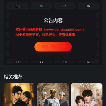
13
14
15
16
17
18
19
20
公告内容
21
22
23
24
欢迎使用冠建影视（www.pandaguard.com）
APP资源更丰富，线路更多，还有弹幕哦
25
26
27
28
29
30
31
32
好的，我记住啦
33
34
35
36
37
38
39
40
相关推荐