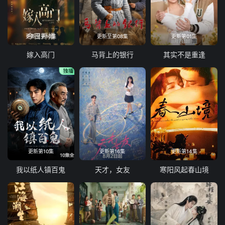
更新至第10集
更新至第08集
更新第01集
嫁入高门
马背上的银行
其实不是重逢
更新第10集
更新第16集
更新第14集
我以纸人镇百鬼
天才，女友
寒阳风起春山境